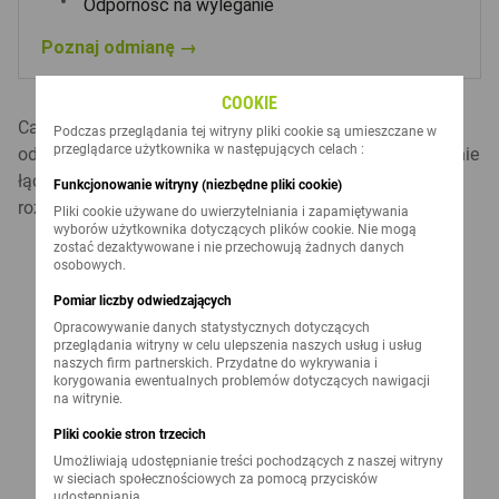
Odporność na wyleganie
Poznaj odmianę →
COOKIE
Cashback przysługuje za zakup nasion następujących
Podczas przeglądania tej witryny pliki cookie są umieszczane w
przeglądarce użytkownika w następujących celach :
odmian rzepaku ozimego Lidea. Produkty można dowolnie
łączyć — każda zakupiona jednostka siewna liczy się do
Funkcjonowanie witryny (niezbędne pliki cookie)
rozliczenia.
Pliki cookie używane do uwierzytelniania i zapamiętywania
wyborów użytkownika dotyczących plików cookie. Nie mogą
zostać dezaktywowane i nie przechowują żadnych danych
osobowych.
Pomiar liczby odwiedzających
Opracowywanie danych statystycznych dotyczących
przeglądania witryny w celu ulepszenia naszych usług i usług
naszych firm partnerskich. Przydatne do wykrywania i
korygowania ewentualnych problemów dotyczących nawigacji
na witrynie.
Pliki cookie stron trzecich
Umożliwiają udostępnianie treści pochodzących z naszej witryny
w sieciach społecznościowych za pomocą przycisków
JAK SKORZYSTAĆ Z PROMOCJI?
udostępniania.