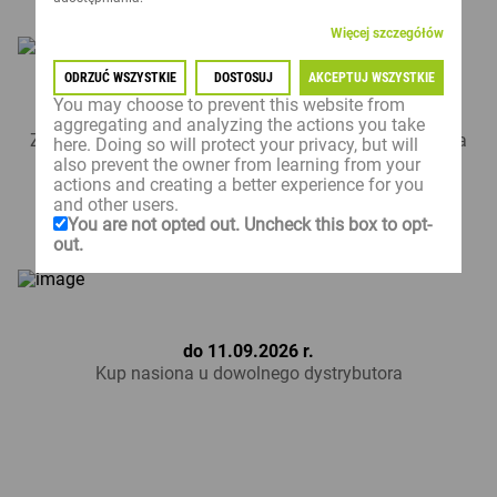
Więcej szczegółów
ODRZUĆ WSZYSTKIE
DOSTOSUJ
AKCEPTUJ WSZYSTKIE
You may choose to prevent this website from
do 30.06.2026 r.
aggregating and analyzing the actions you take
Zadeklaruj zakup u Przedstawiciela Regionalnego Lidea
here. Doing so will protect your privacy, but will
also prevent the owner from learning from your
actions and creating a better experience for you
and other users.
You are not opted out. Uncheck this box to opt-
out.
do 11.09.2026 r.
Kup nasiona u dowolnego dystrybutora